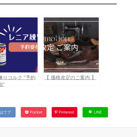
練りコルク “予約
【 価格改定のご案内 】
始”
はてブ
Pocket
Pinterest
LINE