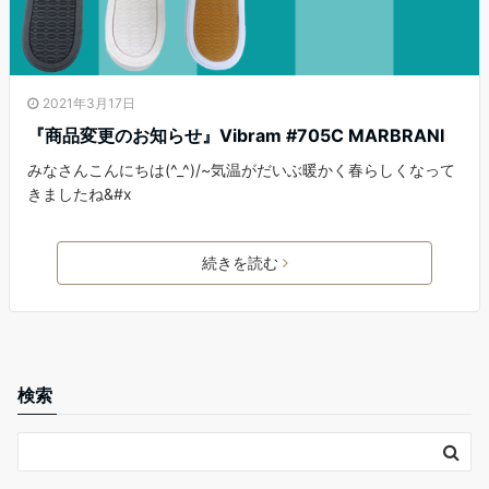
2021年3月17日
『商品変更のお知らせ』Vibram #705C MARBRANI
みなさんこんにちは(^_^)/~気温がだいぶ暖かく春らしくなって
きましたね&#x
続きを読む
検索