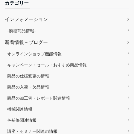
カテゴリー
インフォメーション
-廃盤商品情報-
新着情報－ブログー
オンラインショップ機能情報
キャンペーン・セール・おすすめ商品情報
商品の仕様変更の情報
商品の入荷・欠品情報
商品の加工例・レポート関連情報
機械関連情報
色補修関連情報
講座・セミナー関連の情報