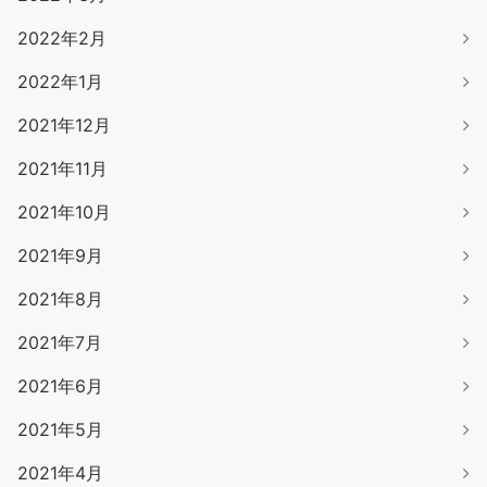
2022年2月
2022年1月
2021年12月
2021年11月
2021年10月
2021年9月
2021年8月
2021年7月
2021年6月
2021年5月
2021年4月