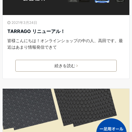
2021年3月24日
TARRAGO リニューアル！
皆様こんにちは！オンラインショップの中の人、高田です。最
近はあまり情報発信できて
続きを読む