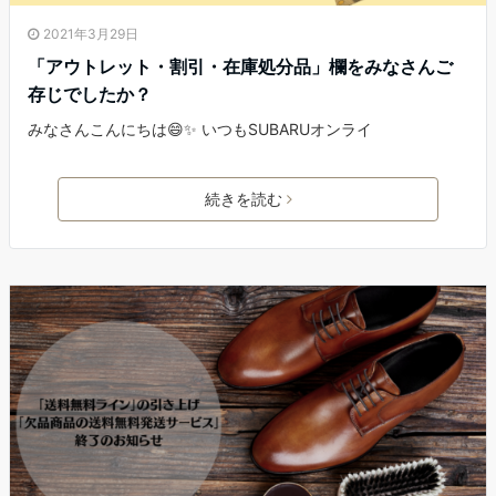
2021年3月29日
「アウトレット・割引・在庫処分品」欄をみなさんご
存じでしたか？
みなさんこんにちは😄✨ いつもSUBARUオンライ
続きを読む