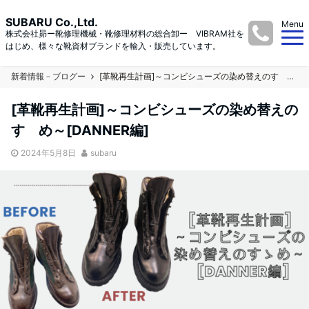
SUBARU Co.,Ltd.
Menu
株式会社昴ー靴修理機械・靴修理材料の総合卸ー VIBRAM社を
はじめ、様々な靴資材ブランドを輸入・販売しています。
新着情報－ブログー
[革靴再生計画]～コンビシューズの染め替えのすゝめ～[DANNER編]
[革靴再生計画]～コンビシューズの染め替えの
すゝめ～[DANNER編]
2024年5月8日
subaru