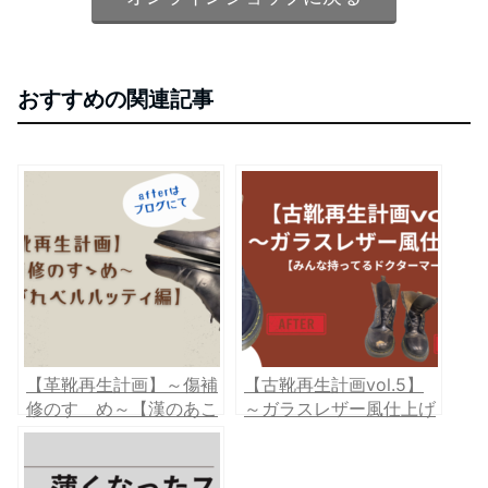
おすすめの関連記事
【革靴再生計画】～傷補
【古靴再生計画vol.5】
修のすゝめ～【漢のあこ
～ガラスレザー風仕上げ
がれベルルッティ編】
～【みんな持ってるドク
ターマーチン】