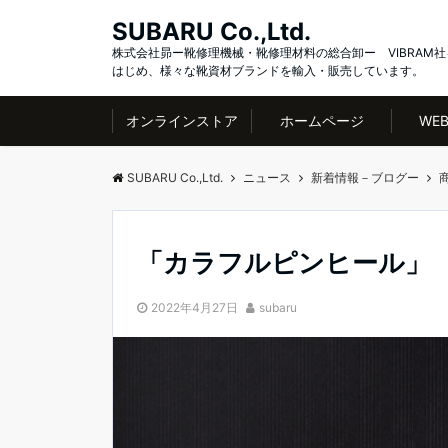
SUBARU Co.,Ltd.
株式会社昴ー靴修理機械・靴修理材料の総合卸ー VIBRAM社
はじめ、様々な靴資材ブランドを輸入・販売しています。
オンラインストア
ホームページ
WE
SUBARU Co.,Ltd.
ニュース
新着情報－ブログー
「カラフルピンヒール」
2022年4月27日
subaru