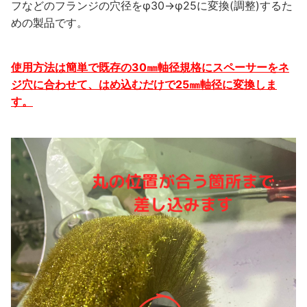
フなどのフランジの穴径をφ30→φ25に変換(調整)するた
めの製品です。
使用方法は簡単で既存の30㎜軸径規格にスペーサーをネ
ジ穴に合わせて、はめ込むだけで25㎜軸径に変換しま
す。