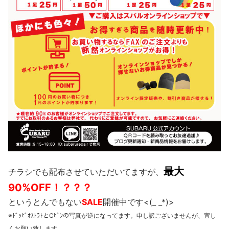
最大
チラシでも配布させていただいてますが、
90%OFF！？？？
というとんでもない
SALE
開催中です<(_ _*)>
※ﾄﾞｯﾋﾟｵｽﾄﾗﾄとCﾋﾟﾝの写真が逆になってます。申し訳ございませんが、宜し
くお願い致します。