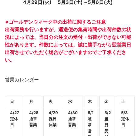
4
月29日(火) 5月3日(土)～5月6日(火)
※ゴールデンウィーク中の出荷に関するご注意
出荷業務を行いますが、運送便の集荷時間や出荷件数の状
況によっては、当日分の注文の受付・出荷ができない可能
性があります。件数によっては、誠に勝手ながら翌営業日
出荷させていただく場合がございますのでご了承くださ
い。
営業カレンダー
日
月
火
水
木
金
土
4/27
4/28
4/29
4/30
5/1
5/2
5/3
定休
通常
祝日
通常
通
当
定休
日
営業
休業
営業
常
日
日
営
受