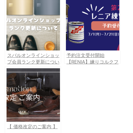
スバルオンラインショッ
予約注文受付開始
プ会員ランク更新につい
【RENIA】練りコルクフ
て
ィラー
【 価格改定のご案内 】