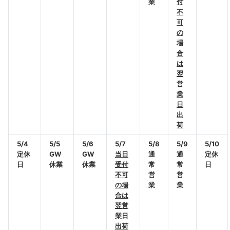
業
付
不
可
の
場
合
は
翌
営
業
日
出
荷
5/4
5/5
5/6
5/7
5/8
5/9
5/10
定休
GW
GW
当日
通
通
定休
日
休業
休業
受付
常
常
日
不可
営
営
の場
業
業
合は
翌営
業日
出荷