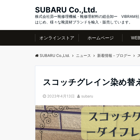
SUBARU Co.,Ltd.
株式会社昴ー靴修理機械・靴修理材料の総合卸ー VIBRAM社
はじめ、様々な靴資材ブランドを輸入・販売しています。
オンラインストア
ホームページ
WE
SUBARU Co.,Ltd.
ニュース
新着情報－ブログー
スコッチグレイン染め替
2023年4月13日
subaru