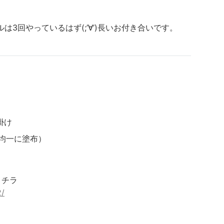
3回やっているはず(;’∀’)長いお付き合いです。
掛け
均一に塗布）
コチラ
2/