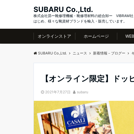
SUBARU Co.,Ltd.
株式会社昴ー靴修理機械・靴修理材料の総合卸ー VIBRAM社
はじめ、様々な靴資材ブランドを輸入・販売しています。
オンラインストア
ホームページ
WE
SUBARU Co.,Ltd.
ニュース
新着情報－ブログー
【オンライン限定】ドッ
2021年7月27日
subaru