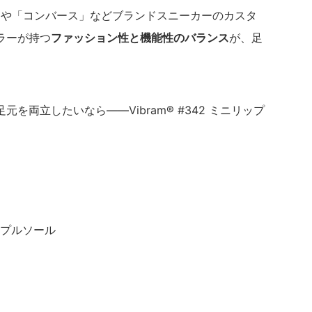
s）」や「コンバース」などブランドスニーカーのカスタ
ラーが持つ
ファッション性と機能性のバランス
が、足
を両立したいなら――Vibram® #342 ミニリップ
リップルソール