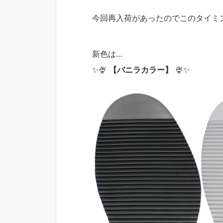
今回再入荷があったのでこのタイミン
新色は…
✨🍨
【バニラカラー】
🍨✨